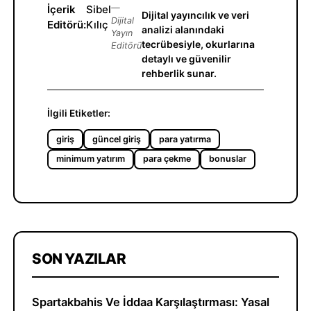
İçerik
Sibel
—
Dijital yayıncılık ve veri
Dijital
Editörü:
Kılıç
analizi alanındaki
Yayın
tecrübesiyle, okurlarına
Editörü
detaylı ve güvenilir
rehberlik sunar.
İlgili Etiketler:
giriş
güncel giriş
para yatırma
minimum yatırım
para çekme
bonuslar
SON YAZILAR
Spartakbahis Ve İddaa Karşılaştırması: Yasal