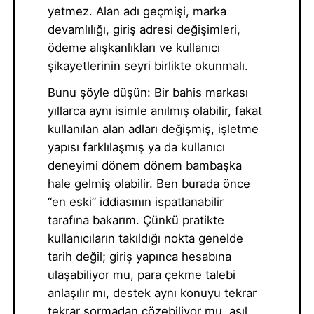
yetmez. Alan adı geçmişi, marka
devamlılığı, giriş adresi değişimleri,
ödeme alışkanlıkları ve kullanıcı
şikayetlerinin seyri birlikte okunmalı.
Bunu şöyle düşün: Bir bahis markası
yıllarca aynı isimle anılmış olabilir, fakat
kullanılan alan adları değişmiş, işletme
yapısı farklılaşmış ya da kullanıcı
deneyimi dönem dönem bambaşka
hale gelmiş olabilir. Ben burada önce
“en eski” iddiasının ispatlanabilir
tarafına bakarım. Çünkü pratikte
kullanıcıların takıldığı nokta genelde
tarih değil; giriş yapınca hesabına
ulaşabiliyor mu, para çekme talebi
anlaşılır mı, destek aynı konuyu tekrar
tekrar sormadan çözebiliyor mu, asıl