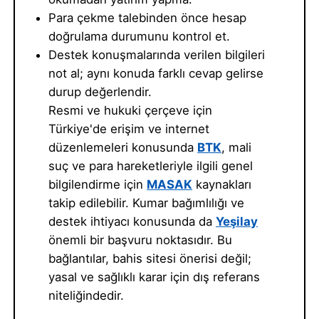
Para çekme talebinden önce hesap
doğrulama durumunu kontrol et.
Destek konuşmalarında verilen bilgileri
not al; aynı konuda farklı cevap gelirse
durup değerlendir.
Resmi ve hukuki çerçeve için
Türkiye'de erişim ve internet
düzenlemeleri konusunda
BTK
, mali
suç ve para hareketleriyle ilgili genel
bilgilendirme için
MASAK
kaynakları
takip edilebilir. Kumar bağımlılığı ve
destek ihtiyacı konusunda da
Yeşilay
önemli bir başvuru noktasıdır. Bu
bağlantılar, bahis sitesi önerisi değil;
yasal ve sağlıklı karar için dış referans
niteliğindedir.