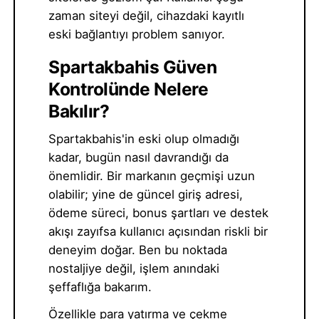
zaman siteyi değil, cihazdaki kayıtlı
eski bağlantıyı problem sanıyor.
Spartakbahis Güven
Kontrolünde Nelere
Bakılır?
Spartakbahis'in eski olup olmadığı
kadar, bugün nasıl davrandığı da
önemlidir. Bir markanın geçmişi uzun
olabilir; yine de güncel giriş adresi,
ödeme süreci, bonus şartları ve destek
akışı zayıfsa kullanıcı açısından riskli bir
deneyim doğar. Ben bu noktada
nostaljiye değil, işlem anındaki
şeffaflığa bakarım.
Özellikle para yatırma ve çekme