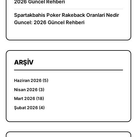
2026 Güncel Rehberi
Spartakbahis Poker Rakeback Oranlari Nedir
Guncel: 2026 Güncel Rehberi
ARŞIV
Haziran 2026 (5)
Nisan 2026 (3)
Mart 2026 (18)
Şubat 2026 (4)