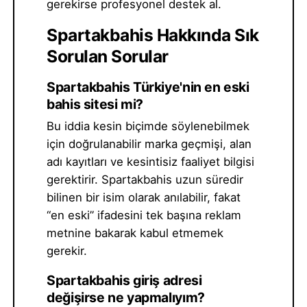
gerekirse profesyonel destek al.
Spartakbahis Hakkında Sık
Sorulan Sorular
Spartakbahis Türkiye'nin en eski
bahis sitesi mi?
Bu iddia kesin biçimde söylenebilmek
için doğrulanabilir marka geçmişi, alan
adı kayıtları ve kesintisiz faaliyet bilgisi
gerektirir. Spartakbahis uzun süredir
bilinen bir isim olarak anılabilir, fakat
“en eski” ifadesini tek başına reklam
metnine bakarak kabul etmemek
gerekir.
Spartakbahis giriş adresi
değişirse ne yapmalıyım?