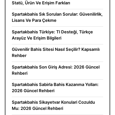
Statü, Ürün Ve Erişim Farkları
Spartakbahis Sık Sorulan Sorular: Güvenilirlik,
Lisans Ve Para Çekme
Spartakbahis Türkiye: Tl Desteği, Türkçe
Arayüz Ve Erişim Bilgileri
Güvenilir Bahis Sitesi Nasıl Seçilir? Kapsamlı
Rehber
Spartakbahis Son Giriş Adresi: 2026 Güncel
Rehberi
Spartakbahis Sabirla Bahis Kazanma Yolları:
2026 Güncel Rehberi
Spartakbahis Sikayetvar Konulari Cozuldu
Mu: 2026 Güncel Rehberi