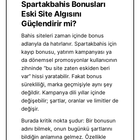
Spartakbahis Bonusları
Eski Site Algısını
Güçlendirir mi?
Bahis siteleri zaman içinde bonus
adlarıyla da hatırlanır. Spartakbahis için
kayıp bonusu, yatırım kampanyası ya
da dönemsel promosyonlar kullanıcının
zihninde “bu site zaten eskiden beri
var” hissi yaratabilir. Fakat bonus
sürekliliği, marka geçmişiyle aynı şey
değildir. Kampanya dili yıllar içinde
değişebilir; şartlar, oranlar ve limitler de
değişir.
Burada kritik nokta şudur: Bir bonusun
adını bilmek, onun bugünkü şartlarını
bildiğin anlamına gelmez. Özellikle