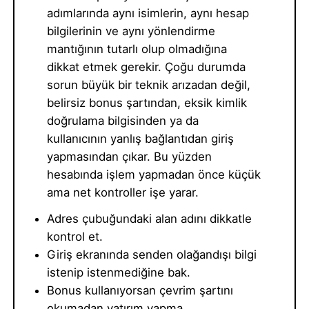
adımlarında aynı isimlerin, aynı hesap
bilgilerinin ve aynı yönlendirme
mantığının tutarlı olup olmadığına
dikkat etmek gerekir. Çoğu durumda
sorun büyük bir teknik arızadan değil,
belirsiz bonus şartından, eksik kimlik
doğrulama bilgisinden ya da
kullanıcının yanlış bağlantıdan giriş
yapmasından çıkar. Bu yüzden
hesabında işlem yapmadan önce küçük
ama net kontroller işe yarar.
Adres çubuğundaki alan adını dikkatle
kontrol et.
Giriş ekranında senden olağandışı bilgi
istenip istenmediğine bak.
Bonus kullanıyorsan çevrim şartını
okumadan yatırım yapma.