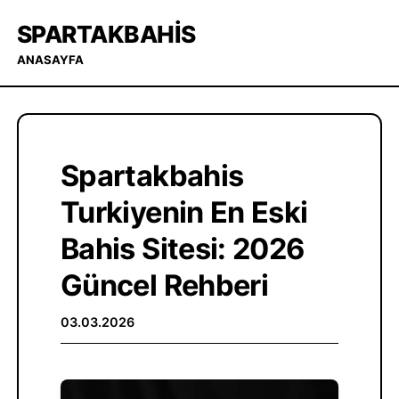
SPARTAKBAHIS
ANASAYFA
Spartakbahis
Turkiyenin En Eski
Bahis Sitesi: 2026
Güncel Rehberi
03.03.2026