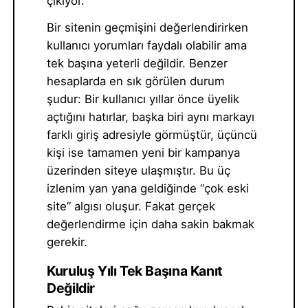
çıkıyor.
Bir sitenin geçmişini değerlendirirken
kullanıcı yorumları faydalı olabilir ama
tek başına yeterli değildir. Benzer
hesaplarda en sık görülen durum
şudur: Bir kullanıcı yıllar önce üyelik
açtığını hatırlar, başka biri aynı markayı
farklı giriş adresiyle görmüştür, üçüncü
kişi ise tamamen yeni bir kampanya
üzerinden siteye ulaşmıştır. Bu üç
izlenim yan yana geldiğinde “çok eski
site” algısı oluşur. Fakat gerçek
değerlendirme için daha sakin bakmak
gerekir.
Kuruluş Yılı Tek Başına Kanıt
Değildir