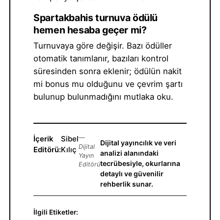
Spartakbahis turnuva ödülü
hemen hesaba geçer mi?
Turnuvaya göre değişir. Bazı ödüller
otomatik tanımlanır, bazıları kontrol
süresinden sonra eklenir; ödülün nakit
mi bonus mu olduğunu ve çevrim şartı
bulunup bulunmadığını mutlaka oku.
İçerik
Sibel
—
Dijital yayıncılık ve veri
Dijital
Editörü:
Kılıç
analizi alanındaki
Yayın
tecrübesiyle, okurlarına
Editörü
detaylı ve güvenilir
rehberlik sunar.
İlgili Etiketler: