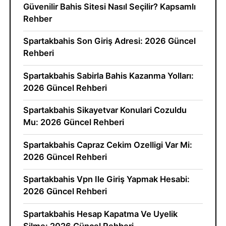
Güvenilir Bahis Sitesi Nasıl Seçilir? Kapsamlı
Rehber
Spartakbahis Son Giriş Adresi: 2026 Güncel
Rehberi
Spartakbahis Sabirla Bahis Kazanma Yolları:
2026 Güncel Rehberi
Spartakbahis Sikayetvar Konulari Cozuldu
Mu: 2026 Güncel Rehberi
Spartakbahis Capraz Cekim Ozelligi Var Mi:
2026 Güncel Rehberi
Spartakbahis Vpn Ile Giriş Yapmak Hesabi:
2026 Güncel Rehberi
Spartakbahis Hesap Kapatma Ve Uyelik
Silme: 2026 Güncel Rehberi