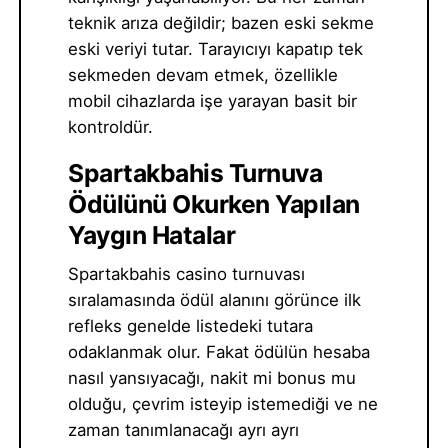
teknik arıza değildir; bazen eski sekme
eski veriyi tutar. Tarayıcıyı kapatıp tek
sekmeden devam etmek, özellikle
mobil cihazlarda işe yarayan basit bir
kontroldür.
Spartakbahis Turnuva
Ödülünü Okurken Yapılan
Yaygın Hatalar
Spartakbahis casino turnuvası
sıralamasında ödül alanını görünce ilk
refleks genelde listedeki tutara
odaklanmak olur. Fakat ödülün hesaba
nasıl yansıyacağı, nakit mi bonus mu
olduğu, çevrim isteyip istemediği ve ne
zaman tanımlanacağı ayrı ayrı