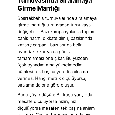
Turnuvasında Sıralamaya
Girme Mantığı
Spartakbahis turnuvalarında sıralamaya
girme mantığı turnuvadan turnuvaya
değişebilir. Bazı kampanyalarda toplam
bahis hacmi dikkate alınır, bazılarında
kazanç çarpanı, bazılarında belirli
oyundaki skor ya da görev
tamamlaması öne çıkar. Bu yüzden
“çok oynadım ama yükselmedim”
cümlesi tek başına yeterli açıklama
vermez. Hangi metrik ölçülüyorsa,
sıralama da ona göre oluşur.
Bunu şöyle düşün: Bir koşu yarışında
mesafe ölçülüyorsa hızın, hız
ölçülüyorsa mesafen tek başına anlam
taşımaz. Casino turnuvasında da aynı