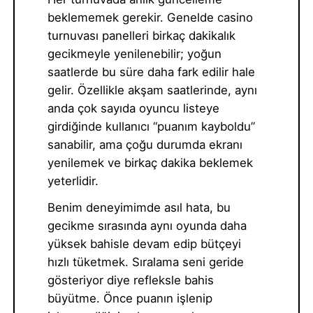
beklememek gerekir. Genelde casino
turnuvası panelleri birkaç dakikalık
gecikmeyle yenilenebilir; yoğun
saatlerde bu süre daha fark edilir hale
gelir. Özellikle akşam saatlerinde, aynı
anda çok sayıda oyuncu listeye
girdiğinde kullanıcı “puanım kayboldu”
sanabilir, ama çoğu durumda ekranı
yenilemek ve birkaç dakika beklemek
yeterlidir.
Benim deneyimimde asıl hata, bu
gecikme sırasında aynı oyunda daha
yüksek bahisle devam edip bütçeyi
hızlı tüketmek. Sıralama seni geride
gösteriyor diye refleksle bahis
büyütme. Önce puanın işlenip