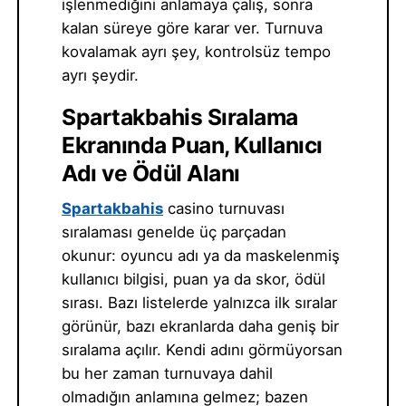
işlenmediğini anlamaya çalış, sonra
kalan süreye göre karar ver. Turnuva
kovalamak ayrı şey, kontrolsüz tempo
ayrı şeydir.
Spartakbahis Sıralama
Ekranında Puan, Kullanıcı
Adı ve Ödül Alanı
Spartakbahis
casino turnuvası
sıralaması genelde üç parçadan
okunur: oyuncu adı ya da maskelenmiş
kullanıcı bilgisi, puan ya da skor, ödül
sırası. Bazı listelerde yalnızca ilk sıralar
görünür, bazı ekranlarda daha geniş bir
sıralama açılır. Kendi adını görmüyorsan
bu her zaman turnuvaya dahil
olmadığın anlamına gelmez; bazen