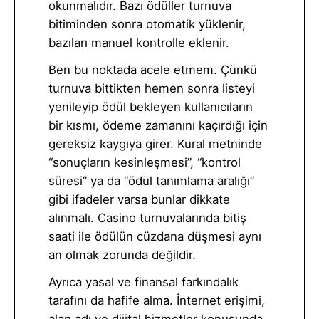
okunmalıdır. Bazı ödüller turnuva
bitiminden sonra otomatik yüklenir,
bazıları manuel kontrolle eklenir.
Ben bu noktada acele etmem. Çünkü
turnuva bittikten hemen sonra listeyi
yenileyip ödül bekleyen kullanıcıların
bir kısmı, ödeme zamanını kaçırdığı için
gereksiz kaygıya girer. Kural metninde
“sonuçların kesinleşmesi”, “kontrol
süresi” ya da “ödül tanımlama aralığı”
gibi ifadeler varsa bunlar dikkate
alınmalı. Casino turnuvalarında bitiş
saati ile ödülün cüzdana düşmesi aynı
an olmak zorunda değildir.
Ayrıca yasal ve finansal farkındalık
tarafını da hafife alma. İnternet erişimi,