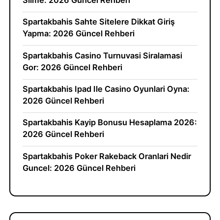
Spartakbahis Sahte Sitelere Dikkat Giriş
Yapma: 2026 Güncel Rehberi
Spartakbahis Casino Turnuvasi Siralamasi
Gor: 2026 Güncel Rehberi
Spartakbahis Ipad Ile Casino Oyunlari Oyna:
2026 Güncel Rehberi
Spartakbahis Kayip Bonusu Hesaplama 2026:
2026 Güncel Rehberi
Spartakbahis Poker Rakeback Oranlari Nedir
Guncel: 2026 Güncel Rehberi