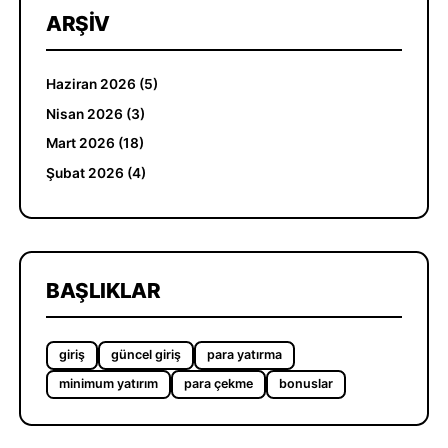
ARŞIV
Haziran 2026 (5)
Nisan 2026 (3)
Mart 2026 (18)
Şubat 2026 (4)
BAŞLIKLAR
giriş
güncel giriş
para yatırma
minimum yatırım
para çekme
bonuslar