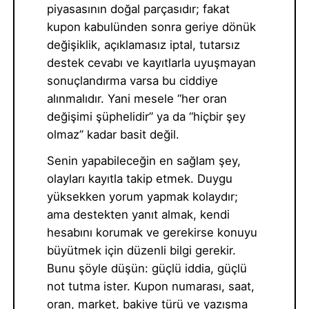
piyasasının doğal parçasıdır; fakat
kupon kabulünden sonra geriye dönük
değişiklik, açıklamasız iptal, tutarsız
destek cevabı ve kayıtlarla uyuşmayan
sonuçlandırma varsa bu ciddiye
alınmalıdır. Yani mesele “her oran
değişimi şüphelidir” ya da “hiçbir şey
olmaz” kadar basit değil.
Senin yapabileceğin en sağlam şey,
olayları kayıtla takip etmek. Duygu
yüksekken yorum yapmak kolaydır;
ama destekten yanıt almak, kendi
hesabını korumak ve gerekirse konuyu
büyütmek için düzenli bilgi gerekir.
Bunu şöyle düşün: güçlü iddia, güçlü
not tutma ister. Kupon numarası, saat,
oran, market, bakiye türü ve yazışma