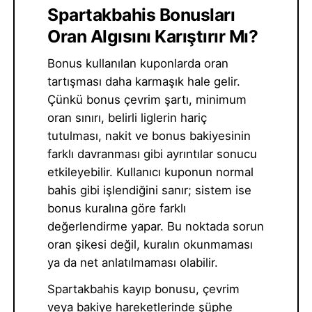
Spartakbahis Bonusları
Oran Algısını Karıştırır Mı?
Bonus kullanılan kuponlarda oran
tartışması daha karmaşık hale gelir.
Çünkü bonus çevrim şartı, minimum
oran sınırı, belirli liglerin hariç
tutulması, nakit ve bonus bakiyesinin
farklı davranması gibi ayrıntılar sonucu
etkileyebilir. Kullanıcı kuponun normal
bahis gibi işlendiğini sanır; sistem ise
bonus kuralına göre farklı
değerlendirme yapar. Bu noktada sorun
oran şikesi değil, kuralın okunmaması
ya da net anlatılmaması olabilir.
Spartakbahis kayıp bonusu, çevrim
veya bakiye hareketlerinde şüphe