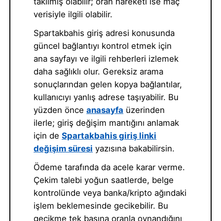
takılmış olabilir; oran hareketi ise maç
verisiyle ilgili olabilir.
Spartakbahis giriş adresi konusunda
güncel bağlantıyı kontrol etmek için
ana sayfayı ve ilgili rehberleri izlemek
daha sağlıklı olur. Gereksiz arama
sonuçlarından gelen kopya bağlantılar,
kullanıcıyı yanlış adrese taşıyabilir. Bu
yüzden önce
anasayfa
üzerinden
ilerle; giriş değişim mantığını anlamak
için de
Spartakbahis giriş linki
değişim süresi
yazısına bakabilirsin.
Ödeme tarafında da acele karar verme.
Çekim talebi yoğun saatlerde, belge
kontrolünde veya banka/kripto ağındaki
işlem beklemesinde gecikebilir. Bu
gecikme tek başına oranla oynandığını