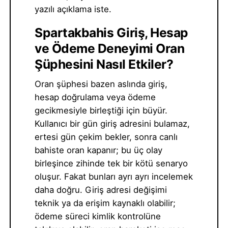
yazılı açıklama iste.
Spartakbahis Giriş, Hesap
ve Ödeme Deneyimi Oran
Şüphesini Nasıl Etkiler?
Oran şüphesi bazen aslında giriş,
hesap doğrulama veya ödeme
gecikmesiyle birleştiği için büyür.
Kullanıcı bir gün giriş adresini bulamaz,
ertesi gün çekim bekler, sonra canlı
bahiste oran kapanır; bu üç olay
birleşince zihinde tek bir kötü senaryo
oluşur. Fakat bunları ayrı ayrı incelemek
daha doğru. Giriş adresi değişimi
teknik ya da erişim kaynaklı olabilir;
ödeme süreci kimlik kontrolüne