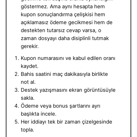
göstermez. Ama aynı hesapta hem
kupon sonuçlandırma çelişkisi hem
açıklamasız ödeme gecikmesi hem de
destekten tutarsız cevap varsa, o
zaman dosyayı daha disiplinli tutmak
gerekir.
Kupon numarasını ve kabul edilen oranı
kaydet.
Bahis saatini maç dakikasıyla birlikte
not al.
Destek yazışmasını ekran görüntüsüyle
sakla.
Ödeme veya bonus şartlarını ayrı
başlıkta incele.
Her iddiayı tek bir zaman çizelgesinde
topla.