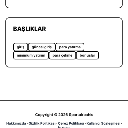
BAŞLIKLAR
giriş
güncel giriş
para yatırma
minimum yatırım
para çekme
bonuslar
Copyright © 2026 Spartakbahis
Hakkımızda
·
Gizlilik Politikası
·
Çerez Politikası
·
Kullanıcı Sözleşmesi
·