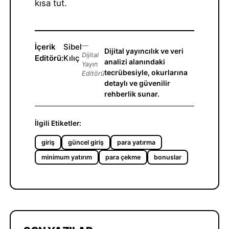
kısa tut.
İçerik
Sibel
—
Dijital yayıncılık ve veri
Dijital
Editörü:
Kılıç
analizi alanındaki
Yayın
tecrübesiyle, okurlarına
Editörü
detaylı ve güvenilir
rehberlik sunar.
İlgili Etiketler:
giriş
güncel giriş
para yatırma
minimum yatırım
para çekme
bonuslar