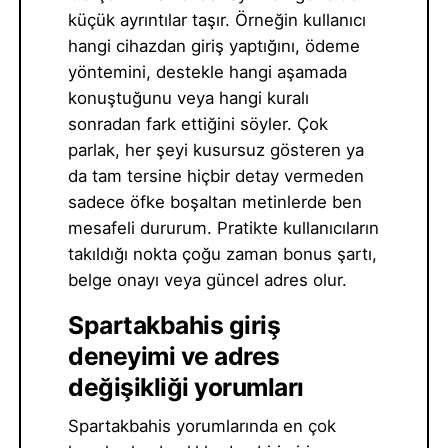
küçük ayrıntılar taşır. Örneğin kullanıcı
hangi cihazdan giriş yaptığını, ödeme
yöntemini, destekle hangi aşamada
konuştuğunu veya hangi kuralı
sonradan fark ettiğini söyler. Çok
parlak, her şeyi kusursuz gösteren ya
da tam tersine hiçbir detay vermeden
sadece öfke boşaltan metinlerde ben
mesafeli dururum. Pratikte kullanıcıların
takıldığı nokta çoğu zaman bonus şartı,
belge onayı veya güncel adres olur.
Spartakbahis giriş
deneyimi ve adres
değişikliği yorumları
Spartakbahis yorumlarında en çok