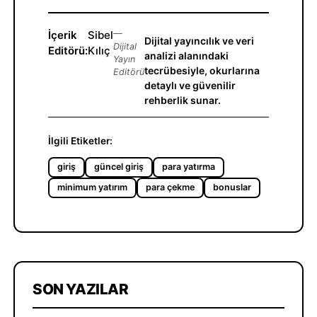
İçerik
Sibel
—
Dijital yayıncılık ve veri
Dijital
Editörü:
Kılıç
analizi alanındaki
Yayın
tecrübesiyle, okurlarına
Editörü
detaylı ve güvenilir
rehberlik sunar.
İlgili Etiketler:
giriş
güncel giriş
para yatırma
minimum yatırım
para çekme
bonuslar
SON YAZILAR