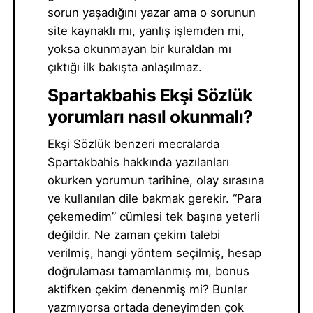
sorun yaşadığını yazar ama o sorunun
site kaynaklı mı, yanlış işlemden mi,
yoksa okunmayan bir kuraldan mı
çıktığı ilk bakışta anlaşılmaz.
Spartakbahis Ekşi Sözlük
yorumları nasıl okunmalı?
Ekşi Sözlük benzeri mecralarda
Spartakbahis hakkında yazılanları
okurken yorumun tarihine, olay sırasına
ve kullanılan dile bakmak gerekir. “Para
çekemedim” cümlesi tek başına yeterli
değildir. Ne zaman çekim talebi
verilmiş, hangi yöntem seçilmiş, hesap
doğrulaması tamamlanmış mı, bonus
aktifken çekim denenmiş mi? Bunlar
yazmıyorsa ortada deneyimden çok