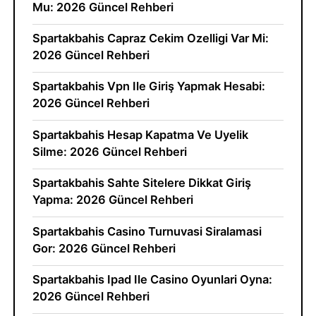
Mu: 2026 Güncel Rehberi
Spartakbahis Capraz Cekim Ozelligi Var Mi:
2026 Güncel Rehberi
Spartakbahis Vpn Ile Giriş Yapmak Hesabi:
2026 Güncel Rehberi
Spartakbahis Hesap Kapatma Ve Uyelik
Silme: 2026 Güncel Rehberi
Spartakbahis Sahte Sitelere Dikkat Giriş
Yapma: 2026 Güncel Rehberi
Spartakbahis Casino Turnuvasi Siralamasi
Gor: 2026 Güncel Rehberi
Spartakbahis Ipad Ile Casino Oyunlari Oyna:
2026 Güncel Rehberi