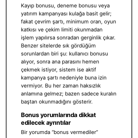
Kayıp bonusu, deneme bonusu veya
yatırım kampanyası kulağa basit gelir;
fakat çevrim şartı, minimum oran, oyun
katkısı ve çekim limiti okunmadan
işlem yapılırsa sonradan gerginlik çıkar.
Benzer sitelerde sık gördüğüm
sorunlardan biri şu: kullanıcı bonusu
alıyor, sonra ana parasını hemen
çekmek istiyor, sistem ise aktif
kampanya şartı nedeniyle buna izin
vermiyor. Bu her zaman haksızlık
anlamına gelmez; bazen sadece kuralın
baştan okunmadığını gösterir.
Bonus yorumlarında dikkat
edilecek ayrıntılar
Bir yorumda “bonus vermediler”